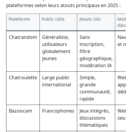
plateformes selon leurs atouts principaux en 2025 :
Plateforme
Public cible
Atouts clés
Modali
d’accès
Chatrandom
Généraliste,
Sans
Navig
utilisateurs
inscription,
et mob
globalement
filtre
jeunes
géographique,
modération IA
Chatroulette
Large public
Simple,
Web,
international
grande
applic
communauté,
dédié
rapide
Bazoocam
Francophones
Jeux intégrés,
Web
discussions
seule
thématiques