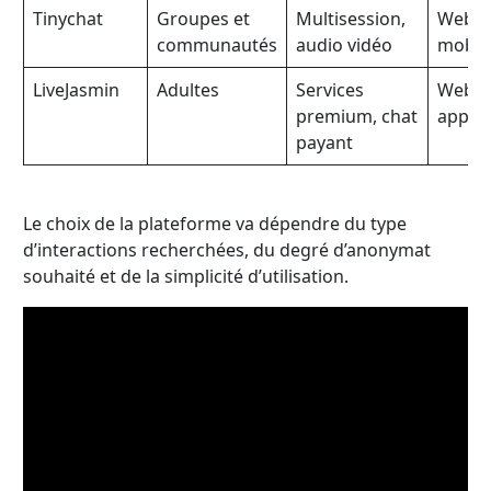
Tinychat
Groupes et
Multisession,
Web e
communautés
audio vidéo
mobil
LiveJasmin
Adultes
Services
Web e
premium, chat
applic
payant
Le choix de la plateforme va dépendre du type
d’interactions recherchées, du degré d’anonymat
souhaité et de la simplicité d’utilisation.