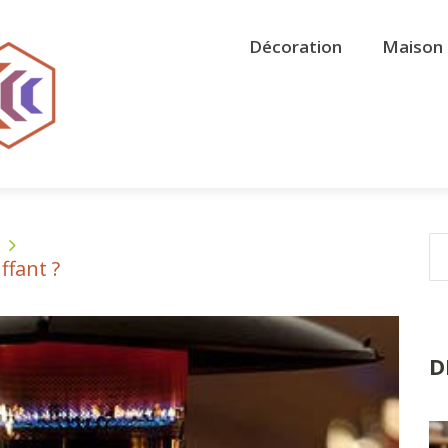
Décoration
Maison 
s
fant ?
D