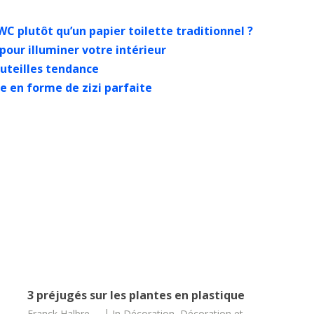
C plutôt qu’un papier toilette traditionnel ?
 pour illuminer votre intérieur
outeilles tendance
he en forme de zizi parfaite
3 préjugés sur les plantes en plastique
Franck Halbre
In
Décoration
,
Décoration et