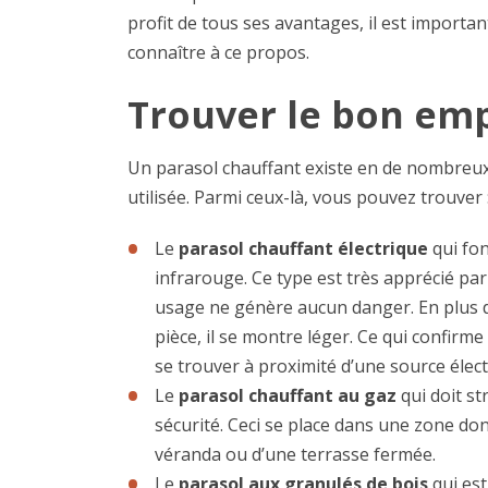
profit de tous ses avantages, il est important
connaître à ce propos.
Trouver le bon em
Un parasol chauffant existe en de nombreux 
utilisée. Parmi ceux-là, vous pouvez trouver 
Le
parasol chauffant électrique
qui fon
infrarouge. Ce type est très apprécié par l
usage ne génère aucun danger. En plus d
pièce, il se montre léger. Ce qui confirme l
se trouver à proximité d’une source élect
Le
parasol chauffant au gaz
qui doit st
sécurité. Ceci se place dans une zone dont
véranda ou d’une terrasse fermée.
Le
parasol aux granulés de bois
qui est