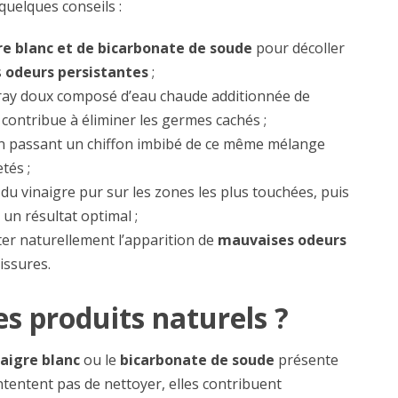
 quelques conseils :
e blanc et de bicarbonate de soude
pour décoller
s
odeurs persistantes
;
ray doux composé d’eau chaude additionnée de
e contribue à éliminer les germes cachés ;
 en passant un chiffon imbibé de ce même mélange
tés ;
du vinaigre pur sur les zones les plus touchées, puis
un résultat optimal ;
ter naturellement l’apparition de
mauvaises odeurs
issures.
es produits naturels ?
naigre blanc
ou le
bicarbonate de soude
présente
ntentent pas de nettoyer, elles contribuent