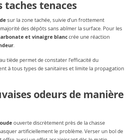
s taches tenaces
ude
sur la zone tachée, suivie d’un frottement
 majorité des dépôts sans abîmer la surface. Pour les
carbonate et vinaigre blanc
crée une réaction
ondeur
.
au tiède permet de constater l’efficacité du
t à tous types de sanitaires et limite la propagation
uvaises odeurs de manière
soude
ouverte discrètement près de la chasse
squer artificiellement le problème. Verser un bol de
t offre aussi un effet assainissant dès le matin