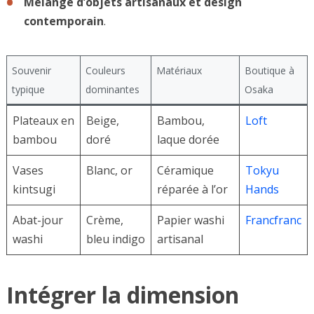
Mélange d’objets artisanaux et design
contemporain
.
Souvenir
Couleurs
Matériaux
Boutique à
typique
dominantes
Osaka
Plateaux en
Beige,
Bambou,
Loft
bambou
doré
laque dorée
Vases
Blanc, or
Céramique
Tokyu
kintsugi
réparée à l’or
Hands
Abat-jour
Crème,
Papier washi
Francfranc
washi
bleu indigo
artisanal
Intégrer la dimension