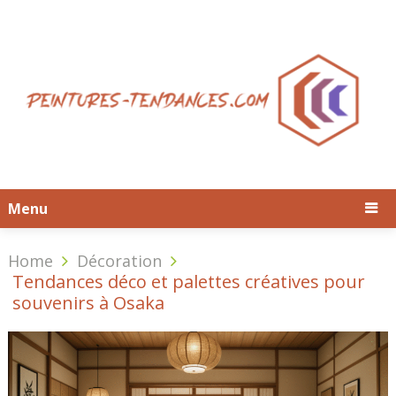
Menu
Home
Décoration
Tendances déco et palettes créatives pour
souvenirs à Osaka