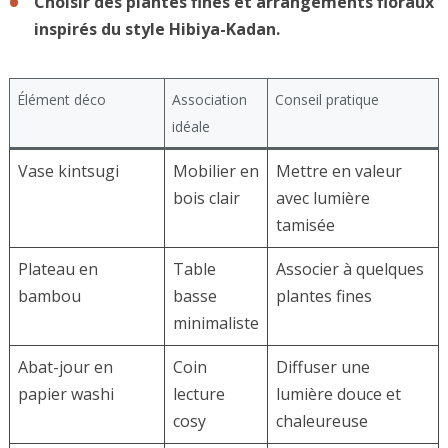
Choisir des plantes fines et arrangements floraux
inspirés du style Hibiya-Kadan.
Élément déco
Association
Conseil pratique
idéale
Vase kintsugi
Mobilier en
Mettre en valeur
bois clair
avec lumière
tamisée
Plateau en
Table
Associer à quelques
bambou
basse
plantes fines
minimaliste
Abat-jour en
Coin
Diffuser une
papier washi
lecture
lumière douce et
cosy
chaleureuse