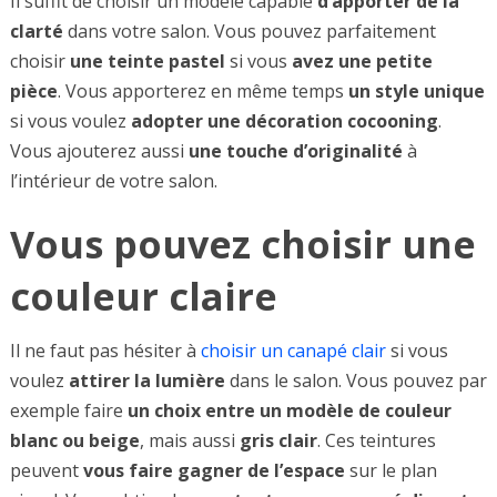
Il suffit de choisir un modèle capable
d’apporter
de
la
clarté
dans votre salon. Vous pouvez parfaitement
choisir
une
teinte
pastel
si vous
avez une petite
pièce
. Vous apporterez en même temps
un style unique
si vous voulez
adopter
une
décoration
cocooning
.
Vous ajouterez aussi
une touche d’originalité
à
l’intérieur de votre salon.
Vous pouvez choisir une
couleur claire
Il ne faut pas hésiter à
choisir un canapé clair
si vous
voulez
attirer la lumière
dans le salon. Vous pouvez par
exemple faire
un choix entre un modèle de couleur
blanc ou beige
, mais aussi
gris
clair
. Ces teintures
peuvent
vous faire gagner de
l’espace
sur le plan